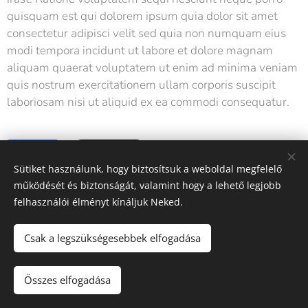
quisquam est qui dolorem ipsum quia dolor sit amet
consectetur adipisci velit sed quia non numquam eius
modi tempora incidunt ut labore et dolore magnam
aliquam quaerat voluptatem ut enim ad minima veniam
quis nostrum exercitationem ullam corporis suscipit
laboriosam nisi ut aliquid ex ea commodi consequatur.
Share
Sütiket használunk, hogy biztosítsuk a weboldal megfelelő
működését és biztonságát, valamint hogy a lehető legjobb
felhasználói élményt kínáljuk Neked.
Csak a legszükségesebbek elfogadása
Astoria Medical Center
Összes elfogadása
Az oldalt a
Webnode
működteti
Sütik