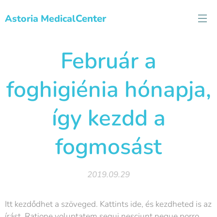
Center
Astoria Medical
Február a
foghigiénia hónapja,
így kezdd a
fogmosást
2019.09.29
Itt kezdődhet a szöveged. Kattints ide, és kezdheted is az
írást. Ratione voluptatem sequi nesciunt neque porro