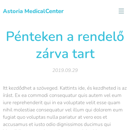
Center
Astoria Medical
Pénteken a rendelő
zárva tart
2019.09.29
Itt kezdődhet a szöveged. Kattints ide, és kezdheted is az
írást. Ex ea commodi consequatur quis autem vel eum
iure reprehenderit qui in ea voluptate velit esse quam
nihil molestiae consequatur vel illum qui dolorem eum
fugiat quo voluptas nulla pariatur at vero eos et
accusamus et iusto odio dignissimos ducimus qui