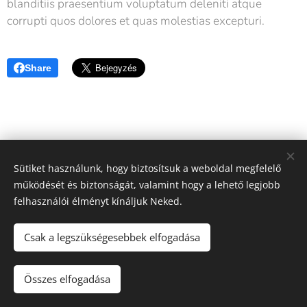
blanditiis praesentium voluptatum deleniti atque
corrupti quos dolores et quas molestias excepturi.
Share
Sütiket használunk, hogy biztosítsuk a weboldal megfelelő
működését és biztonságát, valamint hogy a lehető legjobb
felhasználói élményt kínáljuk Neked.
Csak a legszükségesebbek elfogadása
Astoria Medical Center
Összes elfogadása
Az oldalt a
Webnode
működteti
Sütik